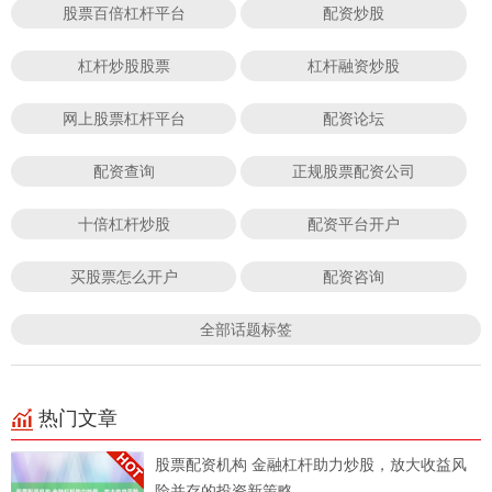
股票百倍杠杆平台
配资炒股
杠杆炒股股票
杠杆融资炒股
网上股票杠杆平台
配资论坛
配资查询
正规股票配资公司
十倍杠杆炒股
配资平台开户
买股票怎么开户
配资咨询
全部话题标签
热门文章
股票配资机构 金融杠杆助力炒股，放大收益风
险并存的投资新策略