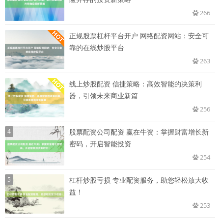
266
正规股票杠杆平台开户 网络配资网站：安全可
靠的在线炒股平台
263
线上炒股配资 信捷策略：高效智能的决策利
器，引领未来商业新篇
256
4
股票配资公司配资 赢在牛资：掌握财富增长新
密码，开启智能投资
254
5
杠杆炒股亏损 专业配资服务，助您轻松放大收
益！
253