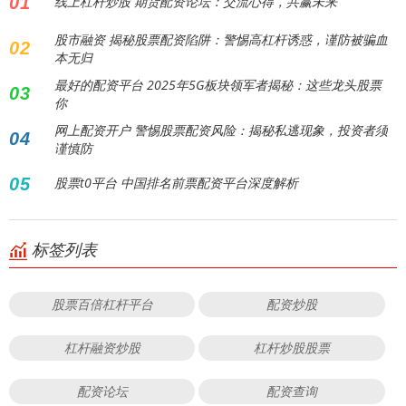
01
线上杠杆炒股 期货配资论坛：交流心得，共赢未来
股市融资 揭秘股票配资陷阱：警惕高杠杆诱惑，谨防被骗血
02
本无归
最好的配资平台 2025年5G板块领军者揭秘：这些龙头股票
03
你
网上配资开户 警惕股票配资风险：揭秘私逃现象，投资者须
04
谨慎防
05
股票t0平台 中国排名前票配资平台深度解析
标签列表
股票百倍杠杆平台
配资炒股
杠杆融资炒股
杠杆炒股股票
配资论坛
配资查询